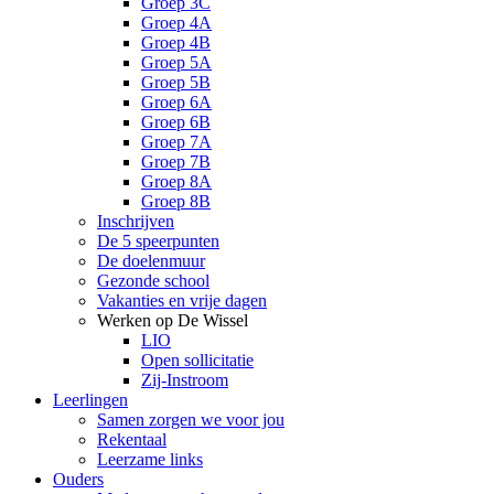
Groep 3C
Groep 4A
Groep 4B
Groep 5A
Groep 5B
Groep 6A
Groep 6B
Groep 7A
Groep 7B
Groep 8A
Groep 8B
Inschrijven
De 5 speerpunten
De doelenmuur
Gezonde school
Vakanties en vrije dagen
Werken op De Wissel
LIO
Open sollicitatie
Zij-Instroom
Leerlingen
Samen zorgen we voor jou
Rekentaal
Leerzame links
Ouders