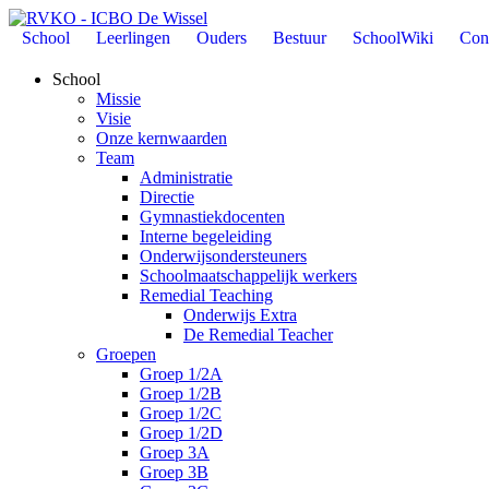
School
Leerlingen
Ouders
Bestuur
SchoolWiki
Con
School
Missie
Visie
Onze kernwaarden
Team
Administratie
Directie
Gymnastiekdocenten
Interne begeleiding
Onderwijsondersteuners
Schoolmaatschappelijk werkers
Remedial Teaching
Onderwijs Extra
De Remedial Teacher
Groepen
Groep 1/2A
Groep 1/2B
Groep 1/2C
Groep 1/2D
Groep 3A
Groep 3B