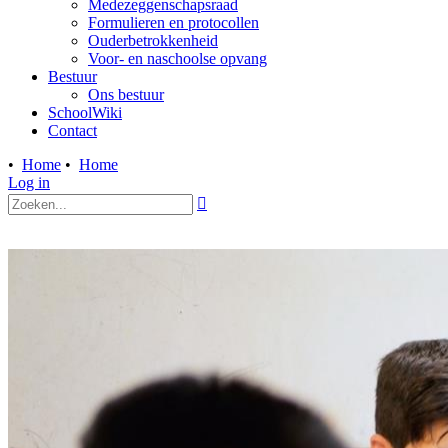
Medezeggenschapsraad
Formulieren en protocollen
Ouderbetrokkenheid
Voor- en naschoolse opvang
Bestuur
Ons bestuur
SchoolWiki
Contact
•
Home
•
Home
Log in
