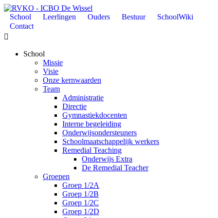
School
Leerlingen
Ouders
Bestuur
SchoolWiki
Contact

School
Missie
Visie
Onze kernwaarden
Team
Administratie
Directie
Gymnastiekdocenten
Interne begeleiding
Onderwijsondersteuners
Schoolmaatschappelijk werkers
Remedial Teaching
Onderwijs Extra
De Remedial Teacher
Groepen
Groep 1/2A
Groep 1/2B
Groep 1/2C
Groep 1/2D