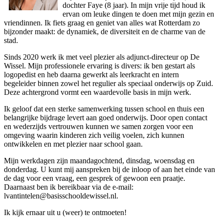
dochter Faye (8 jaar). In mijn vrije tijd houd ik
ervan om leuke dingen te doen met mijn gezin en
vriendinnen. Ik fiets graag en geniet van alles wat Rotterdam zo
bijzonder maakt: de dynamiek, de diversiteit en de charme van de
stad.
Sinds 2020 werk ik met veel plezier als adjunct-directeur op De
Wissel. Mijn professionele ervaring is divers: ik ben gestart als
logopedist en heb daarna gewerkt als leerkracht en intern
begeleider binnen zowel het regulier als speciaal onderwijs op Zuid.
Deze achtergrond vormt een waardevolle basis in mijn werk.
Ik geloof dat een sterke samenwerking tussen school en thuis een
belangrijke bijdrage levert aan goed onderwijs. Door open contact
en wederzijds vertrouwen kunnen we samen zorgen voor een
omgeving waarin kinderen zich veilig voelen, zich kunnen
ontwikkelen en met plezier naar school gaan.
Mijn werkdagen zijn maandagochtend, dinsdag, woensdag en
donderdag. U kunt mij aanspreken bij de inloop of aan het einde van
de dag voor een vraag, een gesprek of gewoon een praatje.
Daarnaast ben ik bereikbaar via de e-mail:
lvantintelen@basisschooldewissel.nl.
Ik kijk ernaar uit u (weer) te ontmoeten!