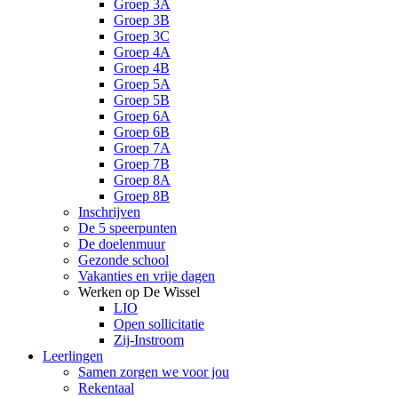
Groep 3A
Groep 3B
Groep 3C
Groep 4A
Groep 4B
Groep 5A
Groep 5B
Groep 6A
Groep 6B
Groep 7A
Groep 7B
Groep 8A
Groep 8B
Inschrijven
De 5 speerpunten
De doelenmuur
Gezonde school
Vakanties en vrije dagen
Werken op De Wissel
LIO
Open sollicitatie
Zij-Instroom
Leerlingen
Samen zorgen we voor jou
Rekentaal