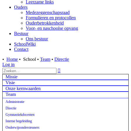
Leerzame links
Ouders
Medezeggenschapsraad
Formulieren en protocollen
Ouderbetrokkenheid
Voor- en naschoolse opvang
Bestuur
Ons bestuur
SchoolWiki
Contact
•
Home
•
School
•
Team
•
Directie
Log in

Missie
Visie
Onze kernwaarden
Team
Administratie
Directie
Gymnastiekdocenten
Interne begeleiding
Onderwijsondersteuners